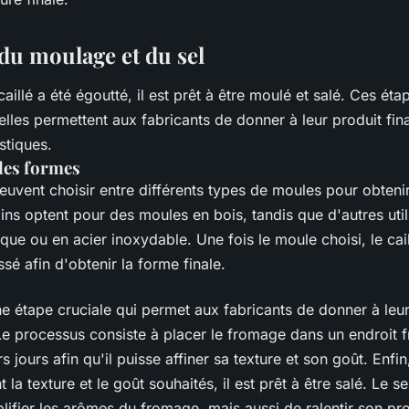
 du moulage et du sel
caillé a été égoutté, il est prêt à être moulé et salé. Ces éta
 elles permettent aux fabricants de donner à leur produit fin
stiques.
 les formes
euvent choisir entre différents types de moules pour obteni
ins optent pour des moules en bois, tandis que d'autres util
que ou en acier inoxydable. Une fois le moule choisi, le cail
essé afin d'obtenir la forme finale.
ne étape cruciale qui permet aux fabricants de donner à le
Le processus consiste à placer le fromage dans un endroit f
s jours afin qu'il puisse affiner sa texture et son goût. Enfin
 la texture et le goût souhaités, il est prêt à être salé. Le 
lifier les arômes du fromage, mais aussi de ralentir son pr