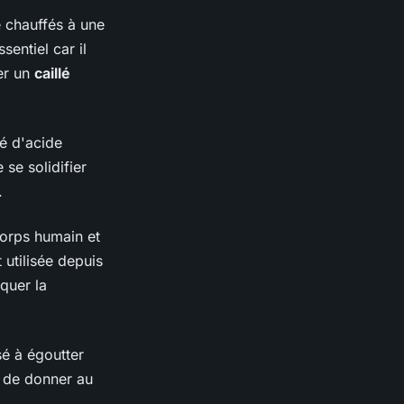
re chauffés à une
entiel car il
mer un
caillé
é d'acide
 se solidifier
.
corps humain et
utilisée depuis
quer la
sé à égoutter
t de donner au