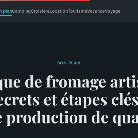
n plan
Camping
Croisière
Location
Tourisme
Vacance
Voyage
BON PLAN
ue de fromage arti
ecrets et étapes clé
 production de qua