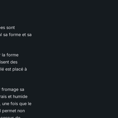
pes sont
al sa forme et sa
r la forme
isent des
lé est placé à
ur fromage sa
rais et humide
, une fois que le
sel permet non
ocessus de