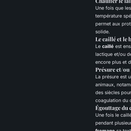
Chauffer le lai
Une fois que les
température spéc
permet aux proté
solide.
Le caillé et le
Le
caillé
est ens
lactique et/ou d
encore plus et d
Présure et/ou
La présure est 
animaux, notamm
des siècles pour
coagulation du c
Égouttage du c
Une fois le cail
pendant plusieur
fromage
sa text