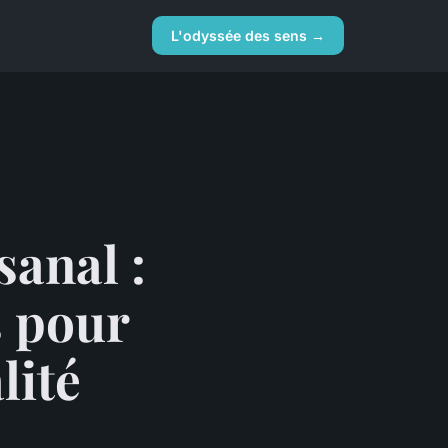
L'odyssée des sens →
sanal :
s pour
lité