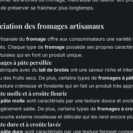
t de préserver sa fraîcheur plus longtemps.
nciation des fromages artisanaux
rtisanale du
fromage
offre aux consommateurs une variété i
ents. Chaque type de
fromage
possède ses propres caractér
xturales qui en font un produit unique.
ages à pâte persillée
abriqués avec du
lait de brebis
ont une saveur riche et inte
u des fruits secs. De plus, certains types de
fromages à pât
xture crémeuse et fondante qui en fait un produit très appr
e molle et à croûte fleurie
 pâte molle
sont caractérisés par une texture douce et onct
égèrement salée. De plus, certains types de
fromages à croû
ouche externe moelleuse et délicate qui les rend encore pl
e dure et à croûte lavée
 pâte dure
sont caractérisés par une texture fermeet compac