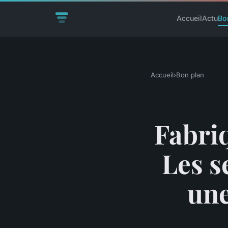
Accueil
Actu
Bo
Accueil
›
Bon plan
Fabriq
Les s
une