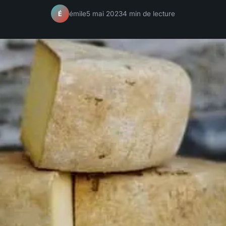
émile
5 mai 2023
4 min de lecture
É