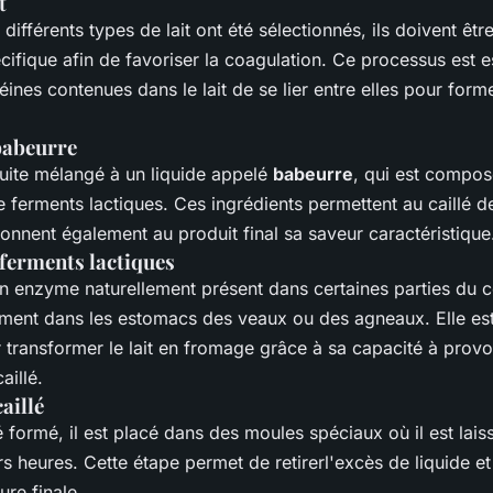
t
 différents types de lait ont été sélectionnés, ils doivent êt
ifique afin de favoriser la coagulation. Ce processus est ess
ines contenues dans le lait de se lier entre elles pour for
 babeurre
uite mélangé à un liquide appelé
babeurre
, qui est compos
e ferments lactiques. Ces ingrédients permettent au caillé de
onnent également au produit final sa saveur caractéristique
 ferments lactiques
un enzyme naturellement présent dans certaines parties du 
ent dans les estomacs des veaux ou des agneaux. Elle est 
 transformer le lait en fromage grâce à sa capacité à provo
aillé.
aillé
lé formé, il est placé dans des moules spéciaux où il est lais
s heures. Cette étape permet de retirerl'excès de liquide e
ure finale.