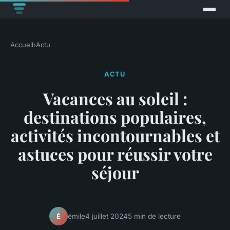
Accueil
›
Actu
ACTU
Vacances au soleil :
destinations populaires,
activités incontournables et
astuces pour réussir votre
séjour
émile
4 juillet 2024
5 min de lecture
É